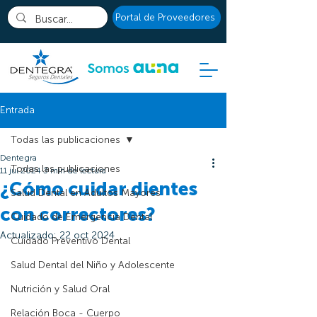
Portal de Proveedores
Entrada
Todas las publicaciones
Dentegra
Todas las publicaciones
11 jul 2024
3 min de lectura
¿Cómo cuidar dientes
Salud Dental en Adultos Mayores
con correctores?
Cuidado de Emergencia Dental
Actualizado:
22 oct 2024
Cuidado Preventivo Dental
Salud Dental del Niño y Adolescente
Nutrición y Salud Oral
Relación Boca - Cuerpo