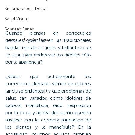
Sintomatología Dental
Salud Visual
Sonrisas Sanas
Cuando piensas en correctores 
Tratamientos Dentales
dentales, ¿piensas en las tradicionales 
bandas metálicas grises y brillantes que 
se usan para enderezar los dientes sólo 
por la apariencia?
¿Sabías que actualmente los 
correctores dentales vienen en colores 
(¡incluso brillantes!) y que problemas de 
salud tan variados como dolores de 
cabeza, mandíbula, oído, respiración 
por la boca y apnea del sueño pueden 
aliviarse con la correcta alineación de 
los dientes y la mandíbula? En la 
actualidad, muchos adultos también 