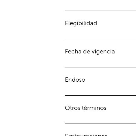
Dentista que ha celebrado un con
para llevar a cabo los Tratamient
Elegibilidad
Es el derecho que adquiere el Ase
Contrato de Seguro.
Fecha de vigencia
Es el periodo bajo el cual Denteg
cada asegurado.
Endoso
Documento que modifica la Póli
Otros términos
Abrasión Desgaste de los dientes
por un cepillado inapropiado. Alv