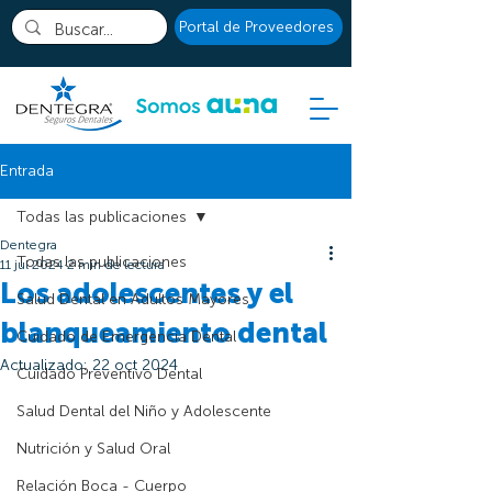
Portal de Proveedores
Entrada
Todas las publicaciones
Dentegra
Todas las publicaciones
11 jul 2024
2 min de lectura
Los adolescentes y el
Salud Dental en Adultos Mayores
blanqueamiento dental
Cuidado de Emergencia Dental
Actualizado:
22 oct 2024
Cuidado Preventivo Dental
Salud Dental del Niño y Adolescente
Nutrición y Salud Oral
Relación Boca - Cuerpo