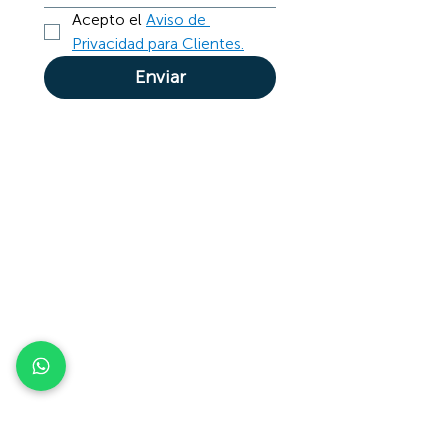
Acepto el 
Aviso de 
Privacidad para Clientes.
Enviar
General
Políticas de Privacidad
Aviso de Privacidad Integral para Clientes
Aviso de Privacidad Integral para
Proveedores
Aviso de Privacidad Integral para
Colaboradores
Información financiera
Buró de entidades financieras
Comportamiento general Dentegra®
Reporte de calidad
Condiciones generales