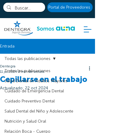
Portal de Proveedores
Entrada
Todas las publicaciones
Dentegra
Todas las publicaciones
11 jul 2024
2 min de lectura
Cepillarse en el trabajo
Salud Dental en Adultos Mayores
Actualizado:
22 oct 2024
Cuidado de Emergencia Dental
Cuidado Preventivo Dental
Salud Dental del Niño y Adolescente
Nutrición y Salud Oral
Relación Boca - Cuerpo