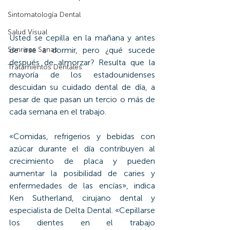
Sintomatología Dental
Salud Visual
Usted se cepilla en la mañana y antes 
Sonrisas Sanas
de irse a dormir, pero ¿qué sucede 
después de almorzar? Resulta que la 
Tratamientos Dentales
mayoría de los estadounidenses 
descuidan su cuidado dental de día, a 
pesar de que pasan un tercio o más de 
cada semana en el trabajo.
«Comidas, refrigerios y bebidas con 
azúcar durante el día contribuyen al 
crecimiento de placa y pueden 
aumentar la posibilidad de caries y 
enfermedades de las encías», indica 
Ken Sutherland, cirujano dental y 
especialista de Delta Dental. «Cepillarse 
los dientes en el trabajo 